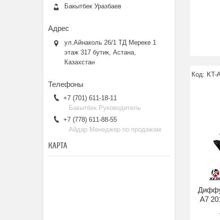
Бакытбек Уразбаев
ул.Айнаколь 26/1 ТД Мереке 1
этаж 317 бутик, Астана,
Казахстан
KT-
+7 (701) 611-18-11
Бакытбек Руководитель
+7 (778) 611-88-55
Айдар Менеджер по продажам
КАРТА
Диффу
A7 20