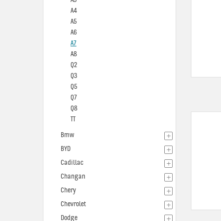
A3
A4
A5
A6
A7
A8
Q2
Q3
Q5
Q7
Q8
TT
Bmw
BYD
Cadillac
Changan
Chery
Chevrolet
Dodge