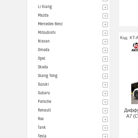
Li Xiang
Mazda
Mercedes-Benz
Mitsubishi
KT-
Nissan
Omoda
Opel
Skoda
Ssang Yong
Suzuki
Subaru
Porsche
Диффу
Renault
A7 (C
Rox
Tank
Tesla