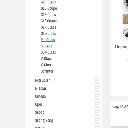
GLC-Class
GLC Coupe
GLE-Class
GLE Coupe
GLK-Class
GLS-Class
ML-Class
S-Class
Перед
SLK-Class
V-Class
X-Class
Sprinter
Mitsubishi
Nissan
Omoda
Opel
MB-
Skoda
Ssang Yong