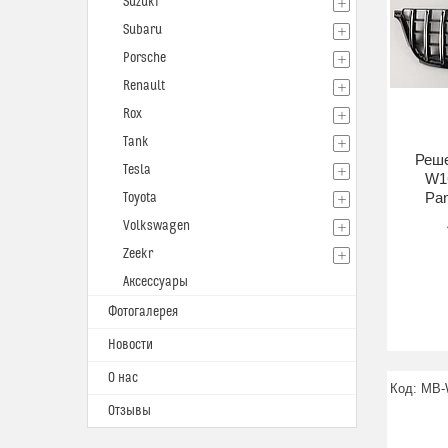
Suzuki
Subaru
Porsche
Renault
Rox
Tank
Реше
Tesla
W1
Pan
Toyota
Volkswagen
Zeekr
Аксессуары
Фотогалерея
Новости
О нас
MB-
Отзывы