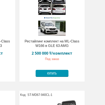
-Class
Рестайлинг комплект на ML-Class
63
W166 в GLE 63 AMG
кт
2 500 000 ₸/комплект
Под заказ
КУПИТЬ
ST-MD67-940CL-1