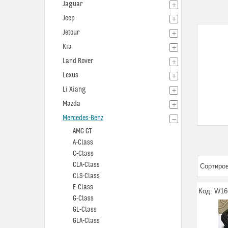
Jaguar
Jeep
Jetour
Kia
Land Rover
Lexus
Li Xiang
Mazda
Mercedes-Benz
AMG GT
A-Class
C-Class
CLA-Class
CLS-Сlass
E-Class
W16
G-Class
GL-Class
GLA-Class