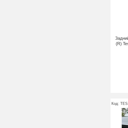
Задни
(R) Te
TES