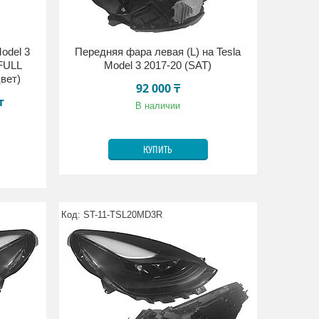
odel 3
Передняя фара левая (L) на Tesla
 FULL
Model 3 2017-20 (SAT)
вет)
92 000 ₸
т
В наличии
КУПИТЬ
ST-11-TSL20MD3R