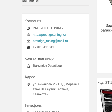
КОНТАКТЫ
Зад
PRESTIGE TUNING
багажн
http://prestigetuning.kz
prestige_tuning@mail.ru
+77016111811
Бакытбек Уразбаев
ST-
ул.Айнаколь 26/1 ТД Мереке 1
этаж 317 бутик, Астана,
Казахстан