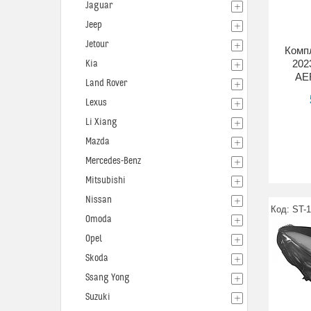
Jaguar
Jeep
Jetour
Компл
202
Kia
AER
Land Rover
Lexus
Li Xiang
Mazda
Mercedes-Benz
Mitsubishi
Nissan
ST-
Omoda
Opel
Skoda
Ssang Yong
Suzuki