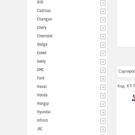
BYD
Cadillac
Changan
Chery
Chevrolet
Dodge
Exeed
Geely
GMC
Ford
KT-
Haval
Honda
Hongqi
Hyundai
Infiniti
JAC