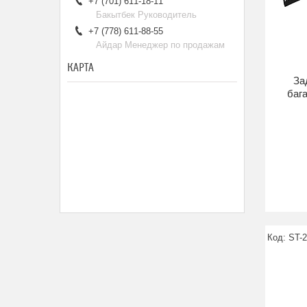
+7 (701) 611-18-11
Бакытбек Руководитель
+7 (778) 611-88-55
Айдар Менеджер по продажам
КАРТА
За
бага
ST-