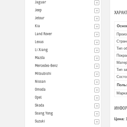
Jaguar
Jeep
ХАРАК
Jetour
Kia
Осно
Land Rover
Произ
Стран
Lexus
Тип о
Li Xiang
Покра
Mazda
Мате
Mercedes-Benz
Тип з
Mitsubishi
Состо
Nissan
Поль
Omoda
Марк
Opel
Skoda
ИНФОР
Ssang Yong
Цена:
1
Suzuki