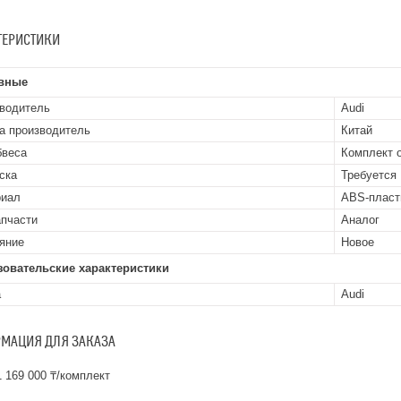
ТЕРИСТИКИ
вные
водитель
Audi
а производитель
Китай
бвеса
Комплект 
ска
Требуется
риал
ABS-пласт
апчасти
Аналог
яние
Новое
зовательские характеристики
а
Audi
МАЦИЯ ДЛЯ ЗАКАЗА
 169 000 ₸/комплект