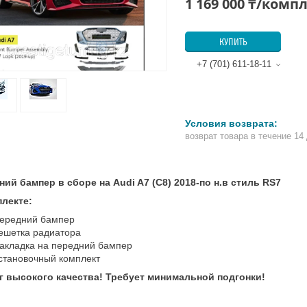
1 169 000 ₸/комп
КУПИТЬ
+7 (701) 611-18-11
возврат товара в течение 14
ий бампер в сборе на Audi A7 (C8) 2018-по н.в стиль RS7
плекте:
ередний бампер
ешетка радиатора
акладка на передний бампер
становочный комплект
г высокого качества! Требует минимальной подгонки!