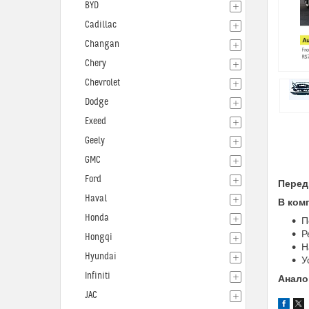
BYD
Cadillac
Changan
Chery
Chevrolet
Dodge
Exeed
Geely
GMC
Ford
Передн
Haval
В ком
Honda
П
Р
Hongqi
Н
Hyundai
У
Infiniti
Анало
JAC