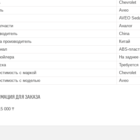
а
Chevrolet
ль
Aveo
AVEO Sedan
апчасти
Аналог
водитель
China
а производитель
Китай
риал
ABS-пласт
пойлера
На заднее 
ска
Требуется
стимость с маркой
Chevrolet
стимость с моделью
Aveo
МАЦИЯ ДЛЯ ЗАКАЗА
5 000 ₸