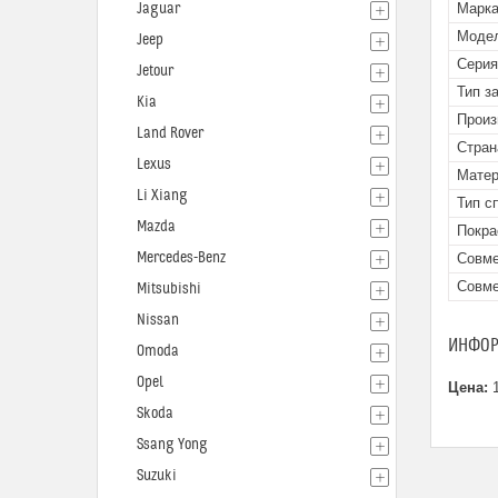
Jaguar
Марк
Моде
Jeep
Серия
Jetour
Тип з
Kia
Произ
Land Rover
Стран
Lexus
Мате
Li Xiang
Тип с
Mazda
Покра
Mercedes-Benz
Совме
Совме
Mitsubishi
Nissan
ИНФОР
Omoda
Opel
Цена:
1
Skoda
Ssang Yong
Suzuki