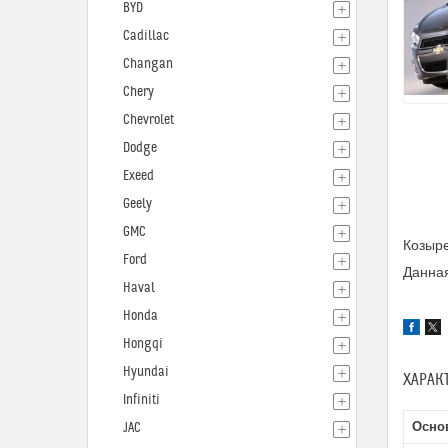
BYD
Cadillac
Changan
Chery
Chevrolet
Dodge
Exeed
Geely
GMC
Козыре
Ford
Данная
Haval
Honda
Hongqi
Hyundai
ХАРАК
Infiniti
Осно
JAC