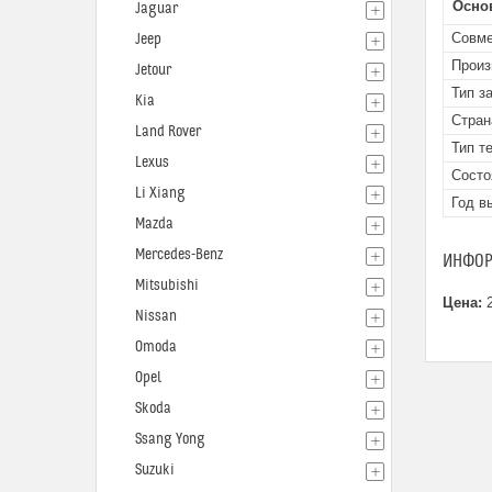
Осно
Jaguar
Совме
Jeep
Произ
Jetour
Тип з
Kia
Стран
Land Rover
Тип т
Lexus
Состо
Li Xiang
Год в
Mazda
Mercedes-Benz
ИНФОР
Mitsubishi
Цена:
2
Nissan
Omoda
Opel
Skoda
Ssang Yong
Suzuki