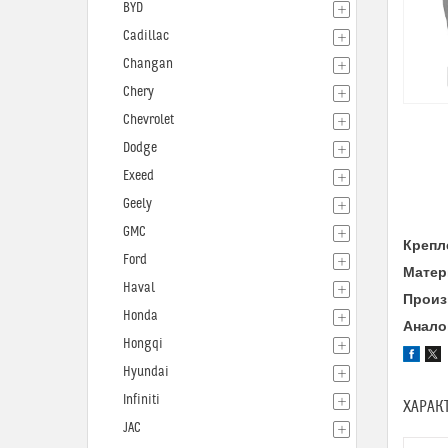
BYD
Cadillac
Changan
Chery
Chevrolet
Dodge
Exeed
Geely
GMC
Крепл
Ford
Матер
Haval
Произ
Honda
Анало
Hongqi
Hyundai
Infiniti
ХАРАК
JAC