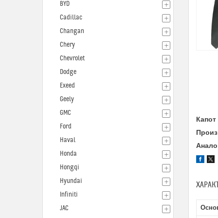
BYD
Cadillac
Changan
Chery
Chevrolet
Dodge
Exeed
Geely
GMC
Капот 
Ford
Произ
Haval
Анало
Honda
Hongqi
Hyundai
ХАРАК
Infiniti
Осно
JAC