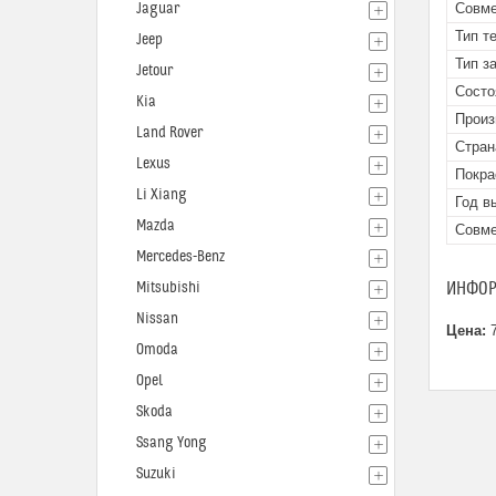
Jaguar
Совме
Тип т
Jeep
Тип з
Jetour
Состо
Kia
Произ
Land Rover
Стран
Lexus
Покра
Li Xiang
Год в
Mazda
Совме
Mercedes-Benz
ИНФОР
Mitsubishi
Nissan
Цена:
7
Omoda
Opel
Skoda
Ssang Yong
Suzuki