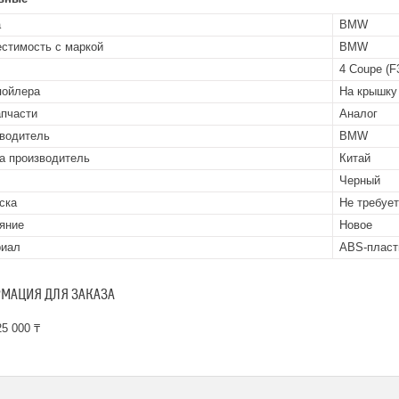
а
BMW
стимость с маркой
BMW
4 Coupe (F
пойлера
На крышку
апчасти
Аналог
водитель
BMW
а производитель
Китай
Черный
ска
Не требуе
яние
Новое
риал
ABS-пласт
МАЦИЯ ДЛЯ ЗАКАЗА
5 000 ₸