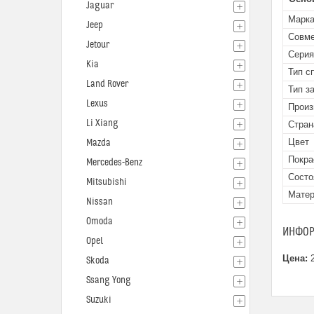
Jaguar
Марк
Jeep
Совме
Jetour
Серия
Kia
Тип с
Land Rover
Тип з
Lexus
Произ
Li Xiang
Стран
Цвет
Mazda
Покра
Mercedes-Benz
Состо
Mitsubishi
Мате
Nissan
Omoda
ИНФОР
Opel
Цена:
2
Skoda
Ssang Yong
Suzuki