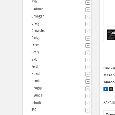
BYD
Cadillac
Changan
Chery
Chevrolet
Dodge
Exeed
Geely
GMC
Ford
Спойл
Haval
Матер
Honda
Анало
Hongqi
Hyundai
ХАРАК
Infiniti
JAC
Осно