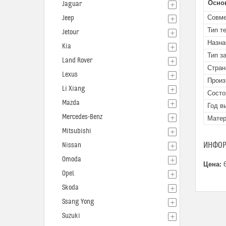
Осно
Jaguar
Совме
Jeep
Тип т
Jetour
Назна
Kia
Тип з
Land Rover
Стран
Lexus
Произ
Li Xiang
Состо
Mazda
Год в
Mercedes-Benz
Мате
Mitsubishi
ИНФОР
Nissan
Omoda
Цена:
6
Opel
Skoda
Ssang Yong
Suzuki