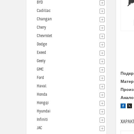
BYD
Cadillac
Changan
Chery
Chevrolet
Dodge
Exeed
Geely
GMC
Подкр
Ford
Матер
Haval
Произ
Honda
Анало
Hongqi
Hyundai
Infiniti
ХАРАК
JAC