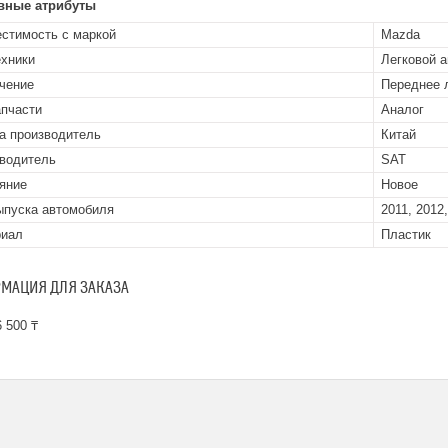
вные атрибуты
стимость с маркой
Mazda
ехники
Легковой 
чение
Переднее 
апчасти
Аналог
а производитель
Китай
водитель
SAT
яние
Новое
ыпуска автомобиля
2011, 2012
риал
Пластик
МАЦИЯ ДЛЯ ЗАКАЗА
 500 ₸