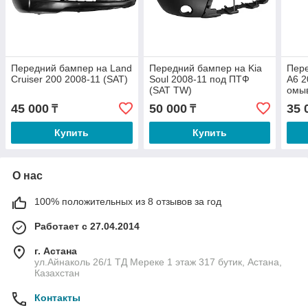
Передний бампер на Land
Передний бампер на Kia
Пере
Cruiser 200 2008-11 (SAT)
Soul 2008-11 под ПТФ
A6 2
(SAT TW)
омы
отве
45 000
50 000
35 
₸
₸
(SAT
Купить
Купить
О нас
100% положительных из 8 отзывов за год
Работает с 27.04.2014
г. Астана
ул.Айнаколь 26/1 ТД Мереке 1 этаж 317 бутик, Астана,
Казахстан
Контакты