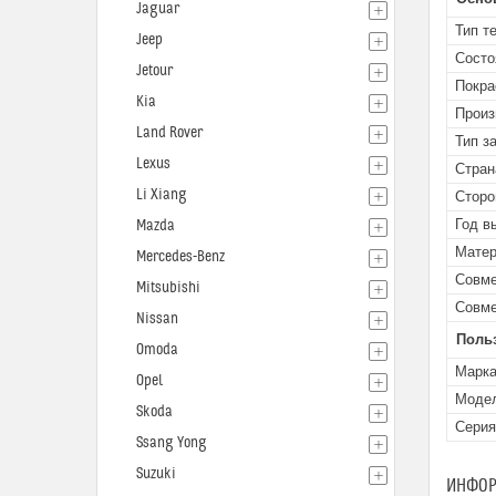
Jaguar
Тип т
Jeep
Состо
Jetour
Покра
Kia
Произ
Land Rover
Тип з
Lexus
Стран
Li Xiang
Сторо
Год в
Mazda
Мате
Mercedes-Benz
Совме
Mitsubishi
Совме
Nissan
Поль
Omoda
Марк
Opel
Моде
Skoda
Серия
Ssang Yong
Suzuki
ИНФОР