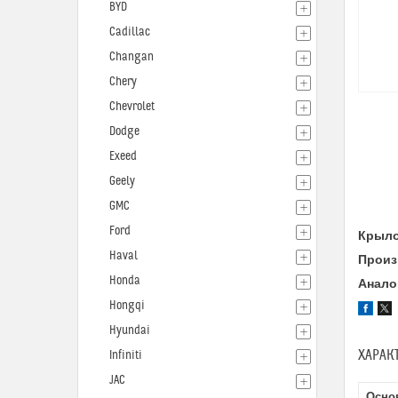
BYD
Cadillac
Changan
Chery
Chevrolet
Dodge
Exeed
Geely
GMC
Ford
Крыло
Haval
Произ
Honda
Анало
Hongqi
Hyundai
ХАРАК
Infiniti
JAC
Осно