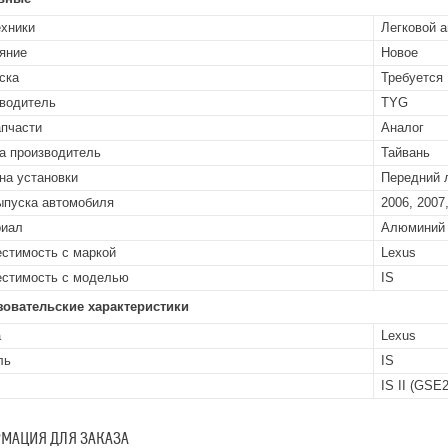
ехники
Легковой 
яние
Новое
ска
Требуется
водитель
TYG
апчасти
Аналог
а производитель
Тайвань
на установки
Передний 
ыпуска автомобиля
2006, 2007,
риал
Алюминий
стимость с маркой
Lexus
стимость с моделью
IS
зовательские характеристики
а
Lexus
ль
IS
IS II (GSE
МАЦИЯ ДЛЯ ЗАКАЗА