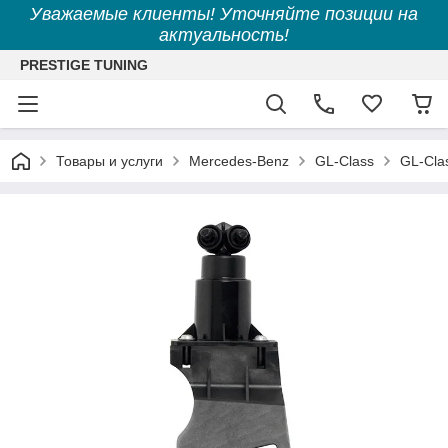
Уважаемые клиенты! Уточняйте позиции на
актуальность!
PRESTIGE TUNING
Товары и услуги
Mercedes-Benz
GL-Class
GL-Clas