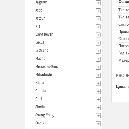
Осно
Jaguar
Тип т
Jeep
Тип з
Jetour
Состо
Kia
Произ
Land Rover
Стран
Lexus
Покра
Li Xiang
Год в
Mazda
Мате
Mercedes-Benz
Mitsubishi
ИНФОР
Nissan
Цена:
2
Omoda
Opel
Skoda
Ssang Yong
Suzuki