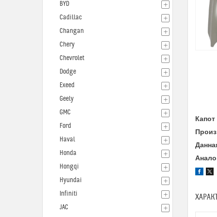
BYD
Cadillac
Changan
Chery
Chevrolet
Dodge
Exeed
Geely
GMC
Капот 
Ford
Произ
Haval
Данна
Honda
Анало
Hongqi
Hyundai
Infiniti
ХАРАК
JAC