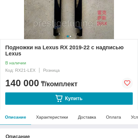
Подножки на Lexus RX 2019-22 с надписью
Lexus
В наличии
Код: RX21-LEX
Розница
140 000
₸/комплект
Купить
Описание
Характеристики
Доставка
Оплата
Усл
Описание