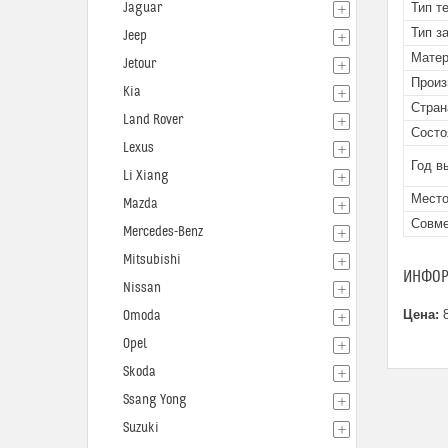
Jaguar
Тип т
Тип з
Jeep
Мате
Jetour
Произ
Kia
Стран
Land Rover
Состо
Lexus
Год в
Li Xiang
Место
Mazda
Совме
Mercedes-Benz
Mitsubishi
ИНФОР
Nissan
Цена:
8
Omoda
Opel
Skoda
Ssang Yong
Suzuki