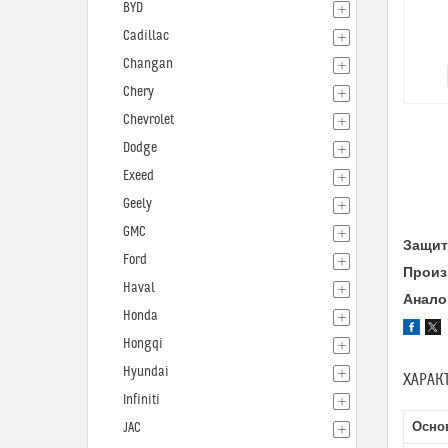
BYD
Cadillac
Changan
Chery
Chevrolet
Dodge
Exeed
Geely
GMC
Защит
Ford
Произ
Haval
Анало
Honda
Hongqi
Hyundai
ХАРАК
Infiniti
Осно
JAC