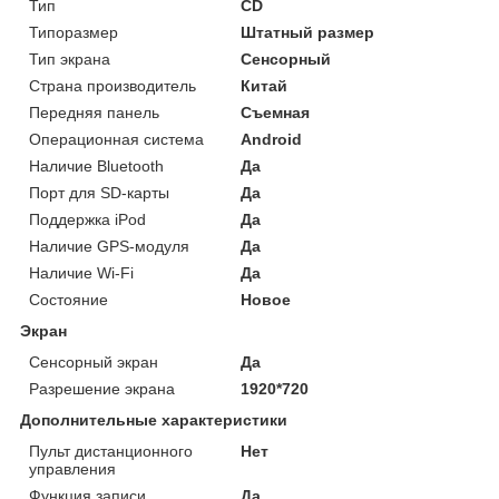
Тип
CD
Типоразмер
Штатный размер
Тип экрана
Сенсорный
Страна производитель
Китай
Передняя панель
Съемная
Операционная система
Android
Наличие Bluetooth
Да
Порт для SD-карты
Да
Поддержка iPod
Да
Наличие GPS-модуля
Да
Наличие Wi-Fi
Да
Состояние
Новое
Экран
Сенсорный экран
Да
Разрешение экрана
1920*720
Дополнительные характеристики
Пульт дистанционного
Нет
управления
Функция записи
Да