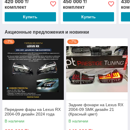
420 000
450 000
430
₸/
₸/
комплект
комплект
ком
Купить
Купить
Акционные предложения и новинки
–7%
–7%
Задние фонари на Lexus RX
Передние фары на Lexus RX
2004-09 SMK дизайн 21
2004-09 дизайн 2024 года
(Красный цвет)
В наличии
В наличии