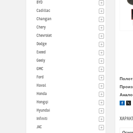
BYD
Cadillac
Changan
Chery
Chevrolet
Dodge
Exeed
Geely
GMC
Ford
Полот
Haval
Произ
Honda
Анало
Hongqi
Hyundai
ХАРАК
Infiniti
JAC
Осно