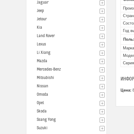
Jaguar
Произ
Jeep
Стран
Jetour
Состо
Kia
Год в
Land Rover
Поль
Lexus
Марк
Li Xiang
Моде
Mazda
Серия
Mercedes-Benz
Mitsubishi
ИНФОР
Nissan
Цена:
8
Omoda
Opel
Skoda
Ssang Yong
Suzuki