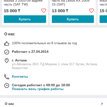
Mazda 3 2003-09 задняя
часть на Lexus RX 2009-
Mazd
часть (SAT TW)
15 (SAT)
част
15 000
13 000
15 
₸
₸
Купить
Купить
О нас
100% положительных из 8 отзывов за год
Работает с 27.04.2014
г. Астана
ул.Айнаколь 26/1 ТД Мереке 1 этаж 317 бутик, Астана,
Казахстан
Контакты
Сегодня работает с 09:00 до 18:00
Показать весь график работы
О нас