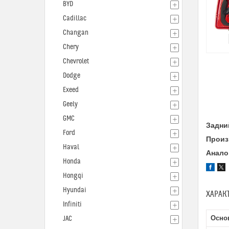
BYD
Cadillac
Changan
Chery
Chevrolet
Dodge
Exeed
Geely
GMC
Задни
Ford
Произ
Haval
Анало
Honda
Hongqi
Hyundai
ХАРАК
Infiniti
Осно
JAC