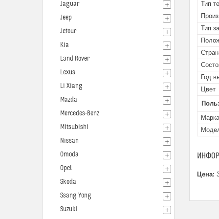
Jaguar
Тип т
Произ
Jeep
Тип з
Jetour
Поло
Kia
Стран
Land Rover
Состо
Lexus
Год в
Li Xiang
Цвет
Mazda
Поль
Mercedes-Benz
Марк
Mitsubishi
Моде
Nissan
Omoda
ИНФОР
Opel
Цена:
3
Skoda
Ssang Yong
Suzuki