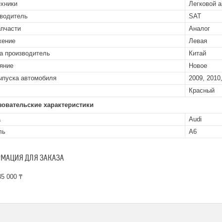
ехники
Легковой 
водитель
SAT
апчасти
Аналог
жение
Левая
а производитель
Китай
яние
Новое
ыпуска автомобиля
2009, 2010
Красный
зовательские характеристики
а
Audi
ль
A6
МАЦИЯ ДЛЯ ЗАКАЗА
5 000 ₸