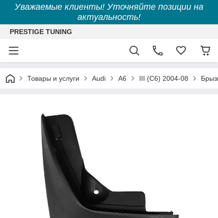
Уважаемые клиенты! Уточняйте позиции на
актуальность!
PRESTIGE TUNING
Товары и услуги
Audi
A6
III (C6) 2004-08
Брыз