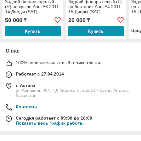
Задний фонарь правый
Задний фонарь левый (L)
Задн
(R) на крыле Audi A6 2011-
на багажник Audi A4 2011-
на к
14 Диоды (SAT)
15 Диоды (SAT)
15 
50 000
20 000
₸
₸
Цен
Купить
Купить
О нас
100% положительных из 9 отзывов за год
Работает с 27.04.2014
г. Астана
ул.Айнаколь 26/1 ТД Мереке 1 этаж 317 бутик, Астана,
Казахстан
Контакты
Сегодня работает с 09:00 до 18:00
Показать весь график работы