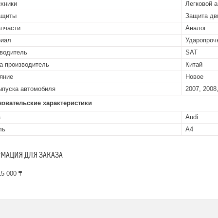
ехники
Легковой 
ащиты
Защита дв
апчасти
Аналог
риал
Ударопроч
водитель
SAT
а производитель
Китай
яние
Новое
ыпуска автомобиля
2007, 2008,
зовательские характеристики
а
Audi
ль
A4
МАЦИЯ ДЛЯ ЗАКАЗА
5 000 ₸