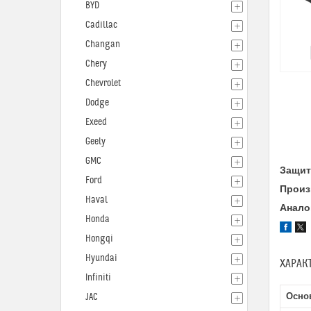
BYD
Cadillac
Changan
Chery
Chevrolet
Dodge
Exeed
Geely
GMC
Защит
Ford
Произ
Haval
Анало
Honda
Hongqi
Hyundai
ХАРАК
Infiniti
Осно
JAC