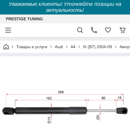
Уважаемые клиенты! Уточняйте позиции на
актуальность!
PRESTIGE TUNING
Товары и услуги
Audi
A4
III (B7) 2004-09
Аморт