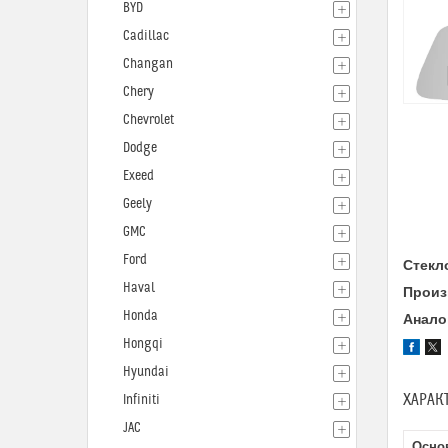
BYD
Cadillac
Changan
Chery
Chevrolet
Dodge
Exeed
Geely
GMC
Ford
Стекл
Haval
Произ
Honda
Анало
Hongqi
Hyundai
ХАРАК
Infiniti
JAC
Осно