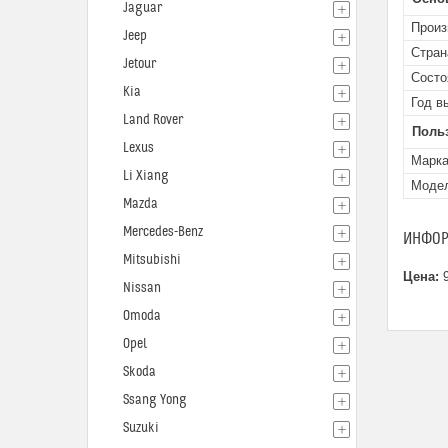
Jaguar
Произ
Jeep
Стран
Jetour
Состо
Kia
Год в
Land Rover
Поль
Lexus
Марк
Li Xiang
Моде
Mazda
Mercedes-Benz
ИНФОР
Mitsubishi
Цена:
9
Nissan
Omoda
Opel
Skoda
Ssang Yong
Suzuki