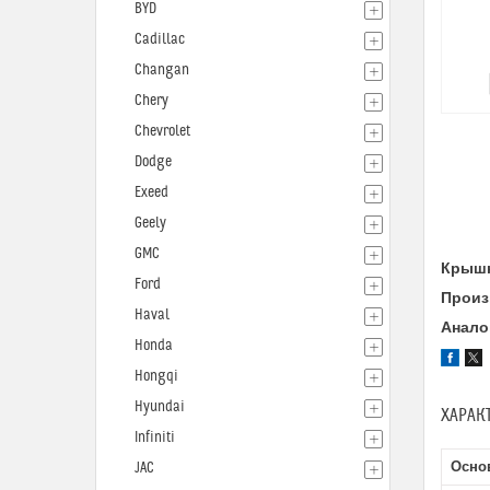
BYD
Cadillac
Changan
Chery
Chevrolet
Dodge
Exeed
Geely
GMC
Крышк
Ford
Произ
Haval
Анало
Honda
Hongqi
Hyundai
ХАРАК
Infiniti
Осно
JAC