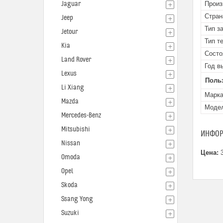
Jaguar
Произ
Стран
Jeep
Тип з
Jetour
Тип т
Kia
Состо
Land Rover
Год в
Lexus
Поль
Li Xiang
Марк
Mazda
Моде
Mercedes-Benz
Mitsubishi
ИНФОР
Nissan
Цена:
3
Omoda
Opel
Skoda
Ssang Yong
Suzuki