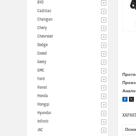
BYD
Cadillac
Changan
Chery
Chevrolet
Dodge
Exeed
Geely
GMC
Проти
Ford
Произ
Haval
Анало
Honda
Hongqi
Hyundai
ХАРАК
Infiniti
Осно
JAC