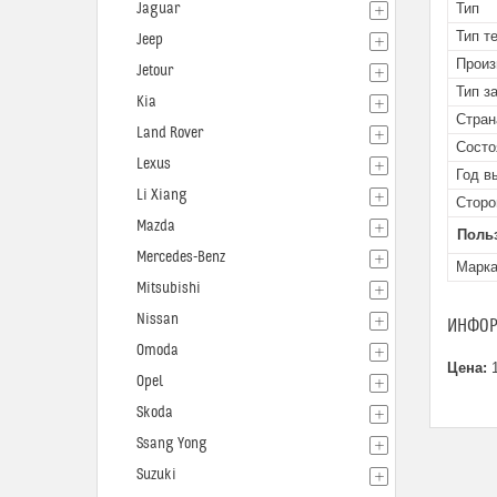
Jaguar
Тип
Тип т
Jeep
Произ
Jetour
Тип з
Kia
Стран
Land Rover
Состо
Lexus
Год в
Li Xiang
Сторо
Mazda
Поль
Mercedes-Benz
Марк
Mitsubishi
Nissan
ИНФОР
Omoda
Цена:
1
Opel
Skoda
Ssang Yong
Suzuki