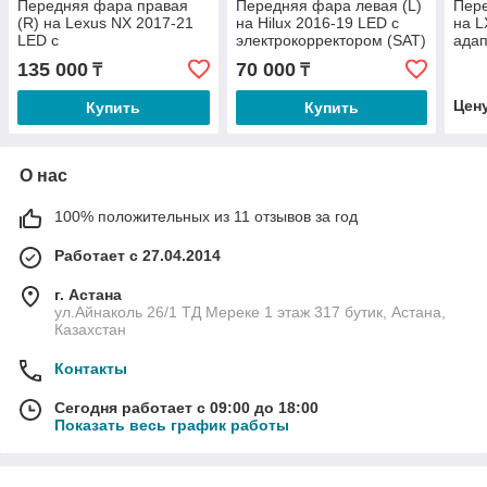
Передняя фара правая
Передняя фара левая (L)
Пере
(R) на Lexus NX 2017-21
на Hilux 2016-19 LED с
на L
LED с
электрокорректором (SAT)
адап
электрокорректором (SAT)
(SAT
135 000
70 000
₸
₸
Цен
Купить
Купить
О нас
100% положительных из 11 отзывов за год
Работает с 27.04.2014
г. Астана
ул.Айнаколь 26/1 ТД Мереке 1 этаж 317 бутик, Астана,
Казахстан
Контакты
Сегодня работает с 09:00 до 18:00
Показать весь график работы