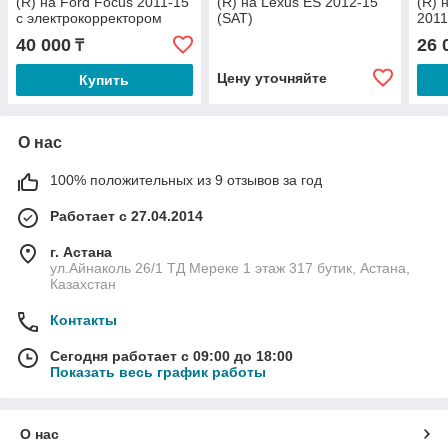
(R) на Ford Focus 2011-15
(R) на Lexus ES 2012-15
(R) 
с электрокорректором
(SAT)
2011
(SAT)
40 000
26 
₸
Цену уточняйте
Купить
О нас
100% положительных из 9 отзывов за год
Работает с 27.04.2014
г. Астана
ул.Айнаколь 26/1 ТД Мереке 1 этаж 317 бутик, Астана,
Казахстан
Контакты
Сегодня работает с 09:00 до 18:00
Показать весь график работы
О нас