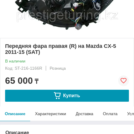
Передняя фара правая (R) на Mazda CX-5
2011-15 (SAT)
В наличии
Код: ST-216-1166R
Розница
65 000
₸
Купить
Описание
Характеристики
Доставка
Оплата
Усл
Описание