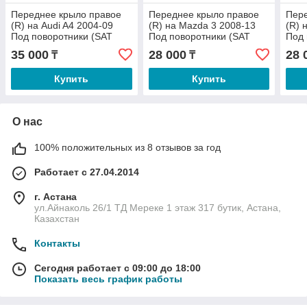
Переднее крыло правое
Переднее крыло правое
Пере
(R) на Audi A4 2004-09
(R) на Mazda 3 2008-13
(R) 
Под поворотники (SAT
Под поворотники (SAT
Под 
TW)
TW)
TW)
35 000
28 000
28 
₸
₸
Купить
Купить
О нас
100% положительных из 8 отзывов за год
Работает с 27.04.2014
г. Астана
ул.Айнаколь 26/1 ТД Мереке 1 этаж 317 бутик, Астана,
Казахстан
Контакты
Сегодня работает с 09:00 до 18:00
Показать весь график работы