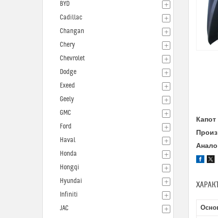
BYD
Cadillac
Changan
Chery
Chevrolet
Dodge
Exeed
Geely
GMC
Капот 
Ford
Произ
Haval
Анало
Honda
Hongqi
Hyundai
ХАРАК
Infiniti
Осно
JAC