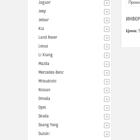
Jaguar
Произ
Jeep
ИНФОР
Jetour
Kia
Цена:
5
Land Rover
Lexus
Li Xiang
Mazda
Mercedes-Benz
Mitsubishi
Nissan
Omoda
Opel
Skoda
Ssang Yong
Suzuki