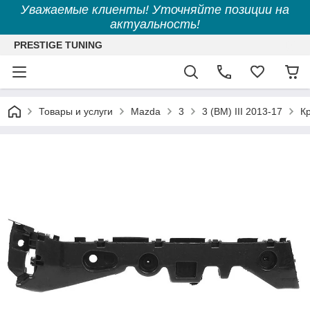
Уважаемые клиенты! Уточняйте позиции на
актуальность!
PRESTIGE TUNING
Товары и услуги
Mazda
3
3 (BM) III 2013-17
К