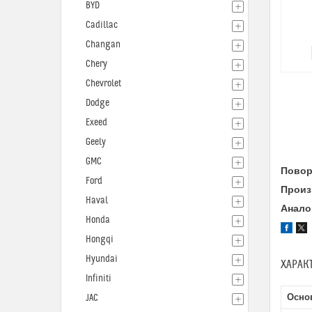
BYD
Cadillac
Changan
Chery
Chevrolet
Dodge
Exeed
Geely
GMC
Поворо
Ford
Произ
Haval
Анало
Honda
Hongqi
Hyundai
ХАРАК
Infiniti
Осно
JAC