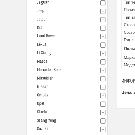
Jaguar
Тип т
Произ
Jeep
Тип з
Jetour
Стран
Kia
Состо
Land Rover
Год в
Lexus
Поль
Li Xiang
Марк
Mazda
Моде
Mercedes-Benz
Mitsubishi
ИНФОР
Nissan
Цена:
2
Omoda
Opel
Skoda
Ssang Yong
Suzuki