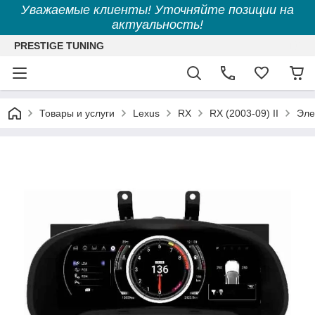
Уважаемые клиенты! Уточняйте позиции на
актуальность!
PRESTIGE TUNING
Товары и услуги
Lexus
RX
RX (2003-09) II
Эле