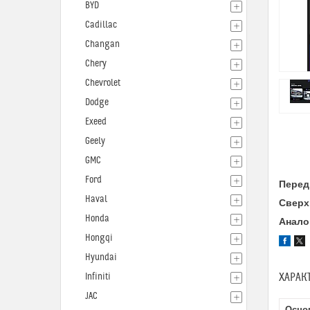
BYD
Cadillac
Changan
Chery
Chevrolet
Dodge
Exeed
Geely
GMC
Ford
Перед
Haval
Сверх
Honda
Анало
Hongqi
Hyundai
ХАРАК
Infiniti
JAC
Осно