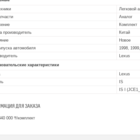
ехники
Легковой 
апчасти
Аналог
жение
Комплект
а производитель
Китай
яние
Новое
ыпуска автомобиля
1998, 1999,
водитель
Lexus
зовательские характеристики
а
Lexus
ль
IS
IS I (JCE1
МАЦИЯ ДЛЯ ЗАКАЗА
40 000 ₸/комплект