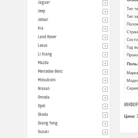
Jaguar
Тип т
Jeep
Тип з
Jetour
Поло
Kia
Стран
Land Rover
Состо
Lexus
Год в
Li Xiang
Произ
Mazda
Поль
Mercedes-Benz
Марк
Mitsubishi
Моде
Серия
Nissan
Omoda
ИНФОР
Opel
Skoda
Цена:
3
Ssang Yong
Suzuki