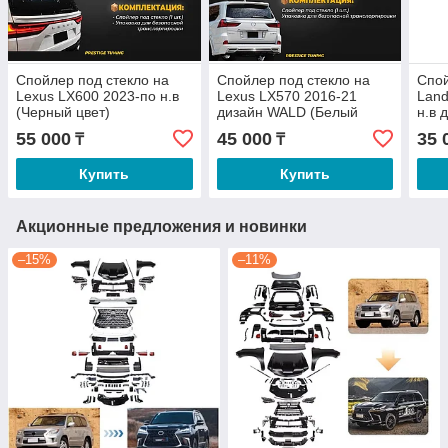
Спойлер под стекло на
Спойлер под стекло на
Спой
Lexus LX600 2023-по н.в
Lexus LX570 2016-21
Land
(Черный цвет)
дизайн WALD (Белый
н.в 
жемчуг)
цвет
55 000
45 000
35 
₸
₸
Купить
Купить
Акционные предложения и новинки
–15%
–11%