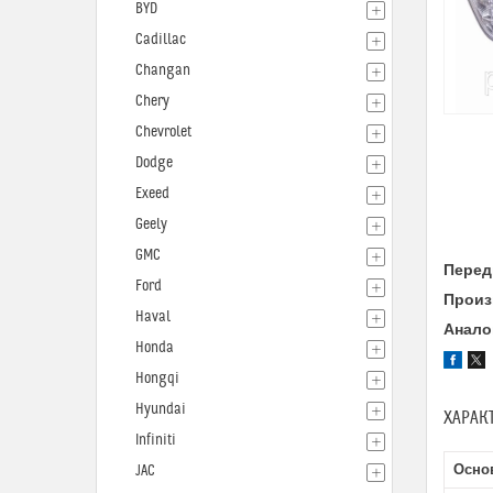
BYD
Cadillac
Changan
Chery
Chevrolet
Dodge
Exeed
Geely
GMC
Перед
Ford
Произ
Haval
Анало
Honda
Hongqi
Hyundai
ХАРАК
Infiniti
Осно
JAC