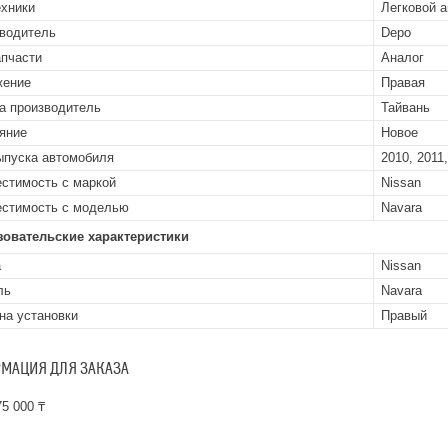
ехники
Легковой 
водитель
Depo
апчасти
Аналог
жение
Правая
а производитель
Тайвань
яние
Новое
ыпуска автомобиля
2010, 2011,
стимость с маркой
Nissan
стимость с моделью
Navara
зовательские характеристики
а
Nissan
ль
Navara
на установки
Правый
МАЦИЯ ДЛЯ ЗАКАЗА
5 000 ₸