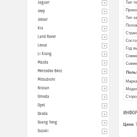
Jaguar
Тип т
Произ
Jeep
Тип з
Jetour
Поло
Kia
Стран
Land Rover
Состо
Lexus
Год в
Li Xiang
Совме
Mazda
Совме
Mercedes-Benz
Поль
Mitsubishi
Марк
Nissan
Моде
Omoda
Сторо
Opel
ИНФОР
Skoda
Ssang Yong
Цена:
7
Suzuki