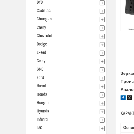
BYD
Cadillac
Changan
Chery
Chevrolet
Dodge
Exeed
Geely
GMC
Зеркал
Ford
Произ
Haval
Анало
Honda
Hongqi
Hyundai
ХАРАК
Infiniti
Осно
JAC