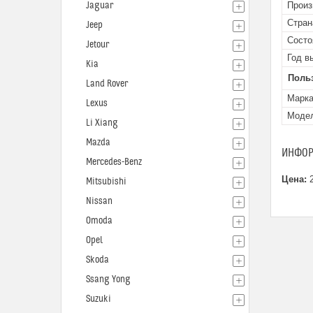
Jaguar
Произ
Стран
Jeep
Состо
Jetour
Год в
Kia
Поль
Land Rover
Марк
Lexus
Моде
Li Xiang
Mazda
ИНФОР
Mercedes-Benz
Цена:
2
Mitsubishi
Nissan
Omoda
Opel
Skoda
Ssang Yong
Suzuki