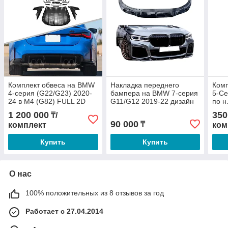
Комплект обвеса на BMW
Накладка переднего
Ком
4-серия (G22/G23) 2020-
бампера на BMW 7-серия
5-Се
24 в M4 (G82) FULL 2D
G11/G12 2019-22 дизайн
по н
M-Perfomance (Черный
1 200 000
350
₸/
цвет)
90 000
₸
комплект
ком
Купить
Купить
О нас
100% положительных из 8 отзывов за год
Работает с 27.04.2014