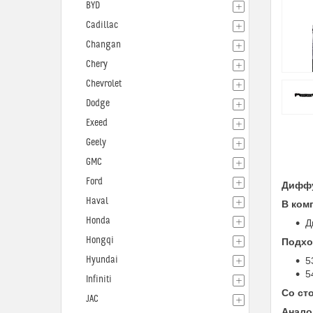
BYD
Cadillac
Changan
Chery
Chevrolet
Dodge
Exeed
Geely
GMC
Ford
Диффу
Haval
В ком
Honda
Д
Hongqi
Подхо
Hyundai
5
5
Infiniti
Со ст
JAC
Анало