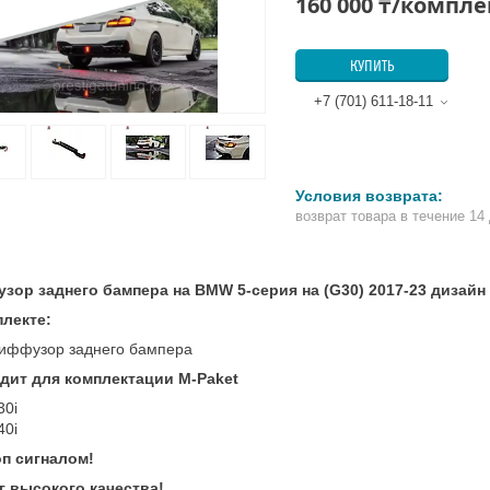
160 000 ₸/компле
КУПИТЬ
+7 (701) 611-18-11
возврат товара в течение 14
зор заднего бампера на BMW 5-серия на (G30) 2017-23 дизайн
плекте:
иффузор заднего бампера
дит для комплектации M-Paket
30i
40i
оп сигналом!
г высокого качества!