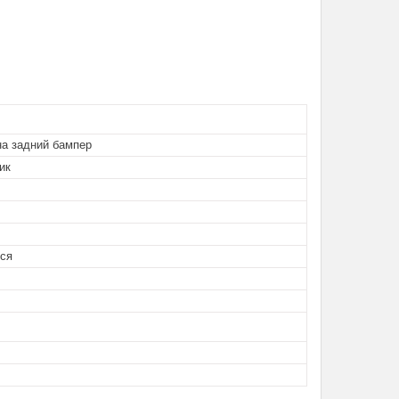
на задний бампер
ик
тся