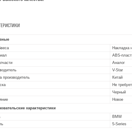
ТЕРИСТИКИ
вные
бвеса
Накладка 
риал
ABS-пласт
апчасти
Аналог
водитель
V-Star
а производитель
Китай
ска
Не требуе
Черный
яние
Новое
зовательские характеристики
а
BMW
ль
5-Series