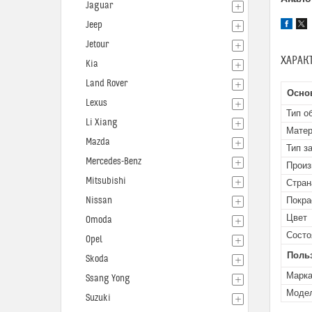
Jaguar
Jeep
Jetour
ХАРАК
Kia
Land Rover
Осно
Lexus
Тип о
Li Xiang
Мате
Mazda
Тип з
Mercedes-Benz
Произ
Mitsubishi
Стран
Nissan
Покра
Цвет
Omoda
Состо
Opel
Поль
Skoda
Марк
Ssang Yong
Моде
Suzuki