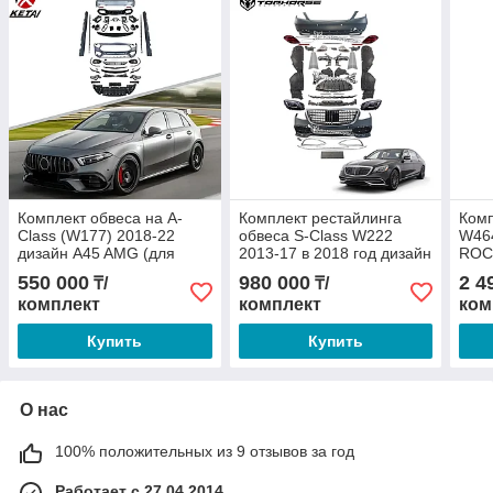
Комплект обвеса на A-
Комплект рестайлинга
Комп
Class (W177) 2018-22
обвеса S-Class W222
W464
дизайн A45 AMG (для
2013-17 в 2018 год дизайн
ROC
Hatchback)
MAYBACH
550 000
980 000
2 4
₸/
₸/
комплект
комплект
ком
Купить
Купить
О нас
100% положительных из 9 отзывов за год
Работает с 27.04.2014