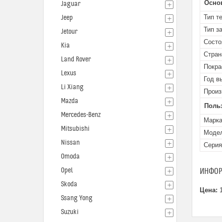
Осно
Jaguar
Тип т
Jeep
Тип з
Jetour
Состо
Kia
Стран
Land Rover
Покра
Lexus
Год в
Li Xiang
Произ
Mazda
Поль
Mercedes-Benz
Марк
Mitsubishi
Моде
Nissan
Серия
Omoda
Opel
ИНФОР
Skoda
Цена:
1
Ssang Yong
Suzuki