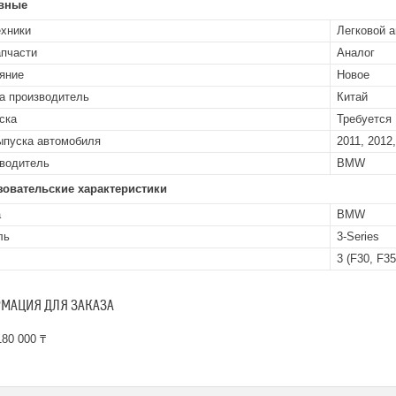
вные
ехники
Легковой 
апчасти
Аналог
яние
Новое
а производитель
Китай
ска
Требуется
ыпуска автомобиля
2011, 2012,
водитель
BMW
зовательские характеристики
а
BMW
ль
3-Series
3 (F30, F35
МАЦИЯ ДЛЯ ЗАКАЗА
80 000 ₸