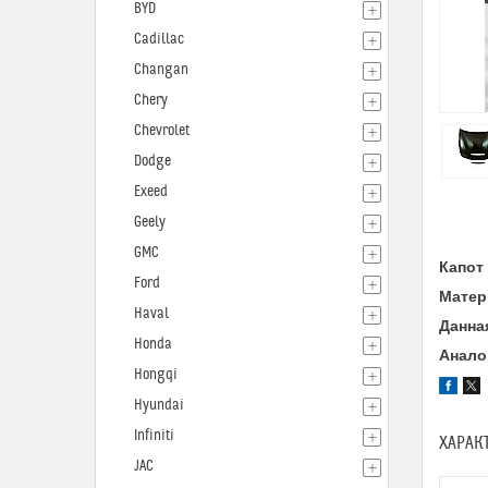
BYD
Cadillac
Changan
Chery
Chevrolet
Dodge
Exeed
Geely
GMC
Капот
Ford
Матер
Haval
Данна
Honda
Анало
Hongqi
Hyundai
Infiniti
ХАРАК
JAC