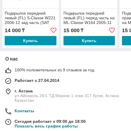
Подкрылок передний
Подкрылок передний
Под
левый (FL) S-Classe W221
левый (FL) перед.часть на
прав
2006-12 зад.часть (SAT
ML-Classe W164 2005-11
на M
TW)
(SAT TW)
11 (
14 000
15 000
15 
₸
₸
Купить
Купить
О нас
100% положительных из 9 отзывов за год
Работает с 27.04.2014
г. Астана
ул.Айнаколь 26/1 ТД Мереке 1 этаж 317 бутик, Астана,
Казахстан
Контакты
Сегодня работает с 09:00 до 18:00
Показать весь график работы