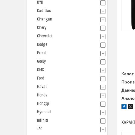
BYD
Cadillac
Changan
Chery
Chevrolet
Dodge
Exeed
Geely
GMC
Капот
Ford
Произ
Haval
Данна
Honda
Анало
Hongqi
Hyundai
Infiniti
ХАРАК
JAC