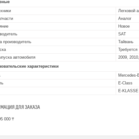
вные
ехники
Легковой 
апчасти
Аналог
яние
Новое
водитель
SAT
а производитель
Тайвань
ска
Требуется
ыпуска автомобиля
2009, 2010
зовательские характеристики
а
Mercedes-
ль
E-Class
E-KLASSE 
МАЦИЯ ДЛЯ ЗАКАЗА
5 000 ₸