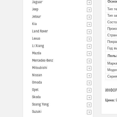
Осно
Jaguar
Тип т
Jeep
Тип з
Jetour
Состо
Kia
Произ
Land Rover
Стран
Lexus
Покра
Li Xiang
Год в
Mazda
Поль
Mercedes-Benz
Марк
Mitsubishi
Моде
Nissan
Серия
Omoda
Opel
ИНФОР
Skoda
Цена:
9
Ssang Yong
Suzuki