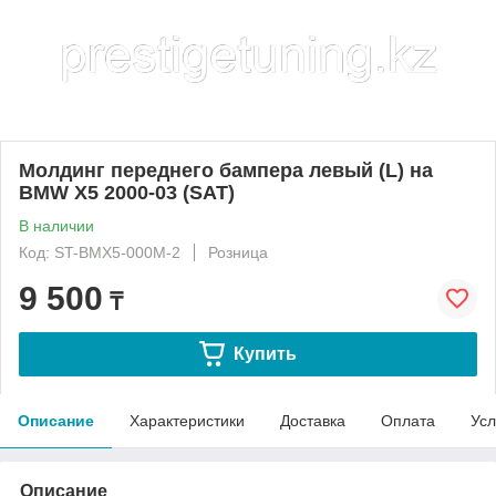
Молдинг переднего бампера левый (L) на
BMW X5 2000-03 (SAT)
В наличии
Код: ST-BMX5-000M-2
Розница
9 500
₸
Купить
Описание
Характеристики
Доставка
Оплата
Усл
Описание