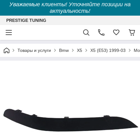
Уважаемые клиенты! Уточняйте позиции на
актуальность!
PRESTIGE TUNING
Товары и услуги
Bmw
X5
X5 (E53) 1999-03
Мо