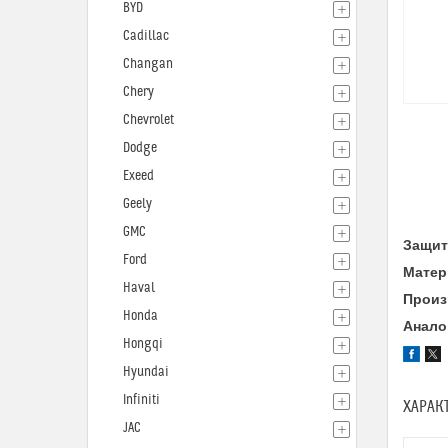
BYD
Cadillac
Changan
Chery
Chevrolet
Dodge
Exeed
Geely
GMC
Защита
Ford
Матер
Haval
Произ
Honda
Анало
Hongqi
Hyundai
Infiniti
ХАРАК
JAC