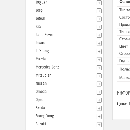
Осно
Jaguar
Тип т
Jeep
Состо
Jetour
Произ
Kia
Тип з
Land Rover
Стран
Lexus
Цвет
Li Xiang
Сторо
Mazda
Год в
Mercedes-Benz
Поль
Mitsubishi
Марк
Nissan
Omoda
ИНФОР
Opel
Цена:
1
Skoda
Ssang Yong
Suzuki