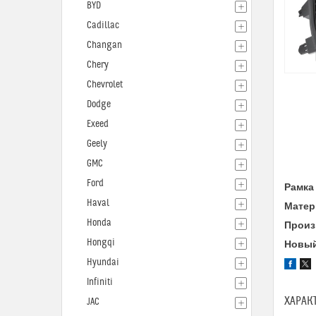
BYD
Cadillac
Changan
Chery
Chevrolet
Dodge
Exeed
Geely
GMC
Ford
Рамка 
Haval
Матер
Honda
Произ
Hongqi
Новый
Hyundai
Infiniti
ХАРАК
JAC