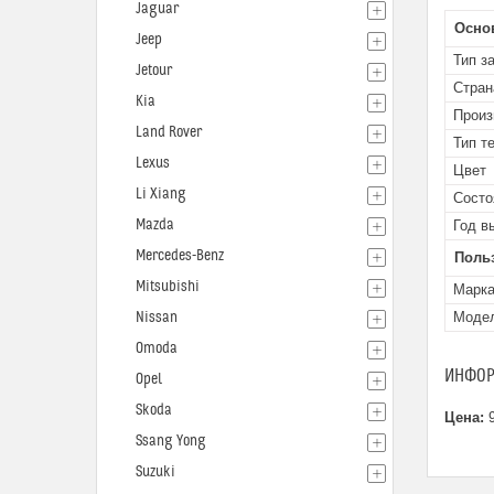
Jaguar
Осно
Jeep
Тип з
Jetour
Стран
Kia
Произ
Land Rover
Тип т
Lexus
Цвет
Li Xiang
Состо
Mazda
Год в
Mercedes-Benz
Поль
Mitsubishi
Марк
Nissan
Моде
Omoda
ИНФОР
Opel
Skoda
Цена:
9
Ssang Yong
Suzuki