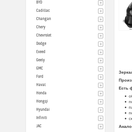
BYD
Cadillac
Changan
Chery
Chevrolet
Dodge
Exeed
Geely
GMC
Зеркал
Ford
Произ
Haval
Есть 
Honda
о
Hongqi
п
п
Hyundai
п
Infiniti
с
JAC
Анало