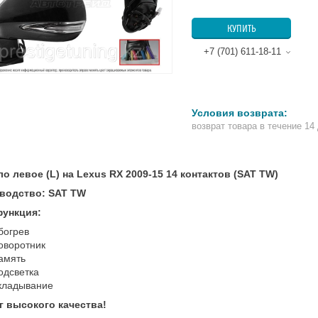
КУПИТЬ
+7 (701) 611-18-11
возврат товара в течение 14
о левое (L) на Lexus RX 2009-15 14 контактов (SAT TW)
водство: SAT TW
функция:
богрев
оворотник
амять
одсветка
кладывание
г высокого качества!