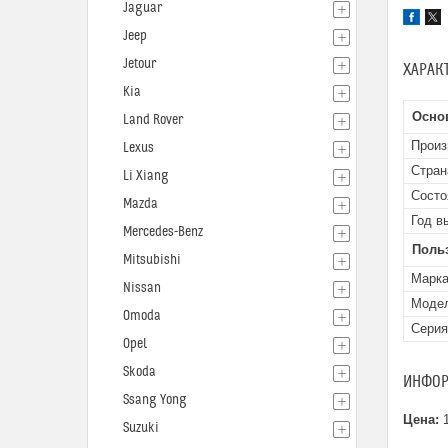
Jaguar
Jeep
Jetour
ХАРАК
Kia
Осно
Land Rover
Произ
Lexus
Стран
Li Xiang
Состо
Mazda
Год в
Mercedes-Benz
Поль
Mitsubishi
Марк
Nissan
Моде
Omoda
Серия
Opel
Skoda
ИНФОР
Ssang Yong
Цена:
1
Suzuki