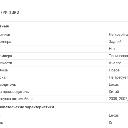
ТЕРИСТИКИ
вные
ехники
Легковой 
ампера
Задний
Нет
ампера
Тюнингова
апчасти
Аналог
яние
Новое
ска
Не требуе
водитель
Lexus
а производитель
Китай
ыпуска автомобиля
2006, 2007,
зовательские характеристики
а
Lexus
ль
IS