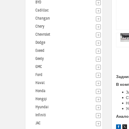
BYD
Cadillac
Changan
Chery
Chevrolet
Dodge
Exeed
Geely
GMC
Ford
Задни
Haval
В ком
Honda
З
С
Hongqi
Н
Hyundai
У
Infiniti
Анало
JAC