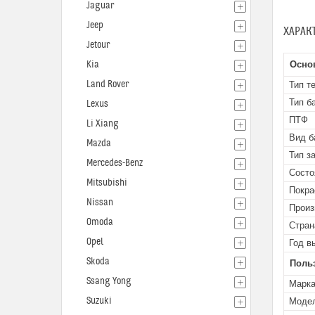
Jaguar
Jeep
ХАРАК
Jetour
Kia
Осно
Land Rover
Тип т
Тип б
Lexus
ПТФ
Li Xiang
Вид б
Mazda
Тип з
Mercedes-Benz
Состо
Mitsubishi
Покра
Nissan
Произ
Omoda
Стран
Opel
Год в
Skoda
Поль
Ssang Yong
Марк
Suzuki
Моде