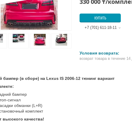
330 000 ₸/компле
КУПИТЬ
+7 (701) 611-18-11
возврат товара в течение 14
й бампер (в сборе) на Lexus IS 2006-12 тюнинг вариант
плекте:
адний бампер
топ-сигнал
асадки обманки (L+R)
становочный комплект
г высокого качества!