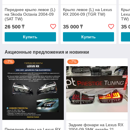
Переднее крыло левое (L)
Крыло левое (L) на Lexus
Крыл
на Skoda Octavia 2004-09
RX 2004-09 (TGR TW)
Lexu
(SAT TW)
TW)
26 500
35 000
35 
₸
₸
Купить
Купить
Акционные предложения и новинки
–7%
–7%
Задние фонари на Lexus RX
Передние фары на Lexus RX
2004-09 SMK дизайн 21