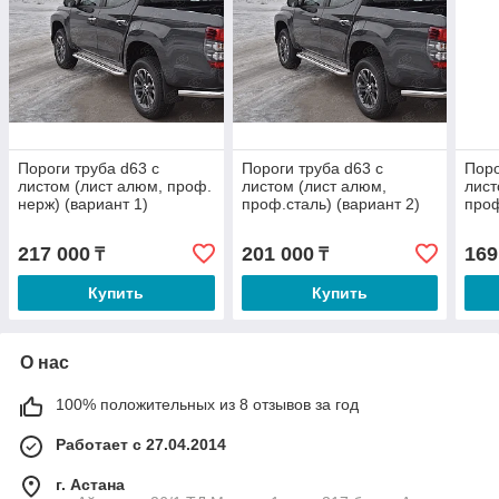
Пороги труба d63 с
Пороги труба d63 с
Поро
листом (лист алюм, проф.
листом (лист алюм,
лист
нерж) (вариант 1)
проф.сталь) (вариант 2)
проф
Mitsubishi L200 2018-по
Mitsubishi L200 2018-по
Hava
н.в
н.в
217 000
201 000
169
₸
₸
Купить
Купить
О нас
100% положительных из 8 отзывов за год
Работает с 27.04.2014
г. Астана